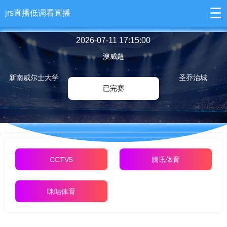
☰
jrs直播低调看直播
2026-07-11 17:15:00
澳威超
新南威尔士大学
圣乔治城
已完赛
CCTV5
腾讯体育
咪咕体育