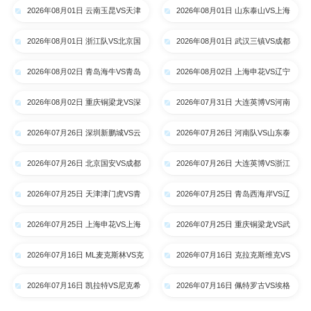
2026年08月01日 云南玉昆VS天津
2026年08月01日 山东泰山VS上海
津门虎_全场录像【高清回放】
海港_全场录像【高清回放】
2026年08月01日 浙江队VS北京国
2026年08月01日 武汉三镇VS成都
安_全场录像【高清回放】
蓉城_全场录像【高清回放】
2026年08月02日 青岛海牛VS青岛
2026年08月02日 上海申花VS辽宁
西海岸_全场录像【高清回放】
铁人_全场录像【高清回放】
2026年08月02日 重庆铜梁龙VS深
2026年07月31日 大连英博VS河南
圳新鹏城_全场录像【高清回放】
队_全场录像【高清回放】
2026年07月26日 深圳新鹏城VS云
2026年07月26日 河南队VS山东泰
南玉昆_全场录像【高清回放】
山_全场录像【高清回放】
2026年07月26日 北京国安VS成都
2026年07月26日 大连英博VS浙江
蓉城_全场录像【高清回放】
队_全场录像【高清回放】
2026年07月25日 天津津门虎VS青
2026年07月25日 青岛西海岸VS辽
岛海牛_全场录像【高清回放】
宁铁人_全场录像【高清回放】
2026年07月25日 上海申花VS上海
2026年07月25日 重庆铜梁龙VS武
海港_全场录像【高清回放】
汉三镇_全场录像【高清回放】
2026年07月16日 ML麦克斯林VS克
2026年07月16日 克拉克斯维克VS
拉约瓦大学_全场录像【高清回放】
阿特比森_全场录像【高清回放】
2026年07月16日 凯拉特VS尼克希
2026年07月16日 佩特罗古VS埃格
奇_全场录像【高清回放】
纳蒂亚_全场录像【高清回放】