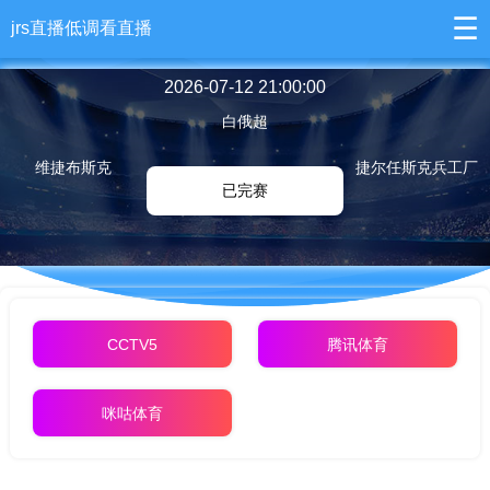
☰
jrs直播低调看直播
2026-07-12 21:00:00
白俄超
维捷布斯克
捷尔任斯克兵工厂
已完赛
CCTV5
腾讯体育
咪咕体育