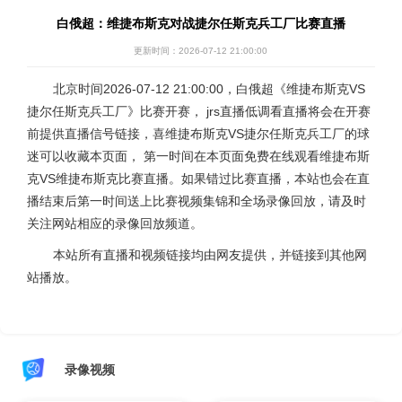
白俄超：维捷布斯克对战捷尔任斯克兵工厂比赛直播
更新时间：2026-07-12 21:00:00
北京时间2026-07-12 21:00:00，白俄超《维捷布斯克VS
捷尔任斯克兵工厂》比赛开赛， jrs直播低调看直播将会在开赛
前提供直播信号链接，喜维捷布斯克VS捷尔任斯克兵工厂的球
迷可以收藏本页面， 第一时间在本页面免费在线观看维捷布斯
克VS维捷布斯克比赛直播。如果错过比赛直播，本站也会在直
播结束后第一时间送上比赛视频集锦和全场录像回放，请及时
关注网站相应的录像回放频道。
本站所有直播和视频链接均由网友提供，并链接到其他网
站播放。
录像视频