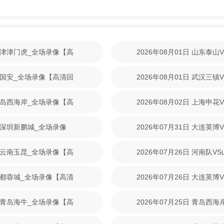
S天津津门虎_全场录像【高
2026年08月01日 山东泰
回放】
北京国安_全场录像【高清回
2026年08月01日 武汉三
回放】
S青岛西海岸_全场录像【高
2026年08月02日 上海申
回放】
VS深圳新鹏城_全场录像
2026年07月31日 大连英
放】
VS云南玉昆_全场录像【高
2026年07月26日 河南队
放】
S成都蓉城_全场录像【高清
2026年07月26日 大连英
放】
VS青岛海牛_全场录像【高
2026年07月25日 青岛西
清回放】