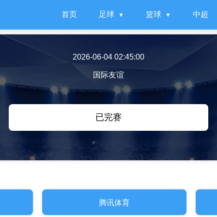
首页
足球
篮球
中超
2026-06-04 02:45:00
国际友谊
已完赛
腾讯体育