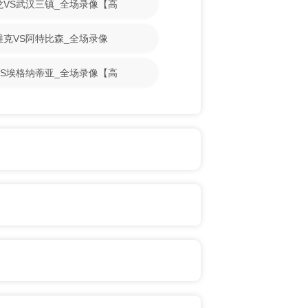
梁龙VS武汉三镇_全场录像【高
斯维克VS阿特比森_全场录像
古VS埃格纳蒂亚_全场录像【高