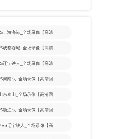
山VS上海海港_全场录像【高清
镇VS成都蓉城_全场录像【高清
花VS辽宁铁人_全场录像【高清
博VS河南队_全场录像【高清回
VS山东泰山_全场录像【高清回
博VS浙江队_全场录像【高清回
海岸VS辽宁铁人_全场录像【高