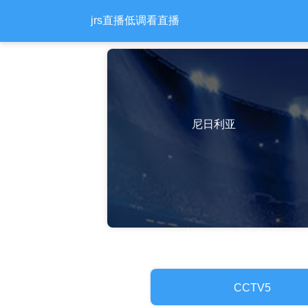
jrs直播低调看直播
尼日利亚
CCTV5