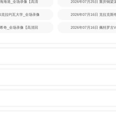
S上海海港_全场录像【高清
2026年07月25日 重庆铜
清回放】
林VS克拉约瓦大学_全场录像
2026年07月16日 克拉克
【高清回放】
尼克希奇_全场录像【高清回
2026年07月16日 佩特罗
清回放】