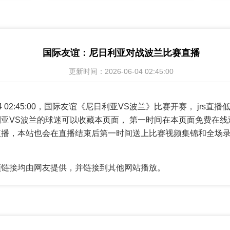
国际友谊：尼日利亚对战波兰比赛直播
更新时间：2026-06-04 02:45:00
-04 02:45:00，国际友谊《尼日利亚VS波兰》比赛开赛， jr
亚VS波兰的球迷可以收藏本页面， 第一时间在本页面免费在线
直播，本站也会在直播结束后第一时间送上比赛视频集锦和全场
频链接均由网友提供，并链接到其他网站播放。