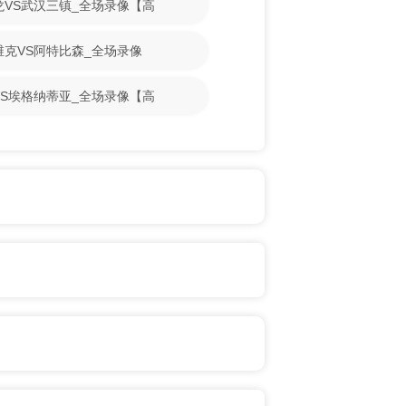
梁龙VS武汉三镇_全场录像【高
斯维克VS阿特比森_全场录像
古VS埃格纳蒂亚_全场录像【高