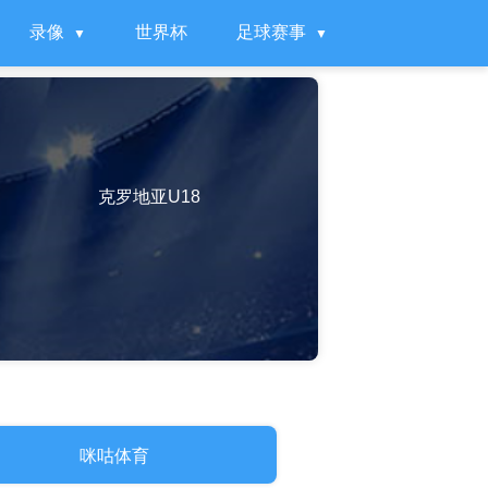
录像
世界杯
足球赛事
克罗地亚U18
咪咕体育