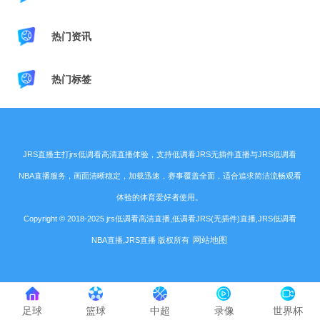
热门资讯
热门标签
JRS直播主打jrs低调看高清直播体验，支持低调看JRS无插件直播与JRS低调看
NBA直播服务，画面清晰稳定，加载迅速，赛事覆盖全面，适合追求简洁流畅观看
体验的体育爱好者使用。
Copyright © 2018-2025 jrs低调看高清直播,低调看JRS(无插件)直播,JRS低调看
网站地图
NBA直播,JRS直播 版权所有
足球
篮球
中超
录像
世界杯