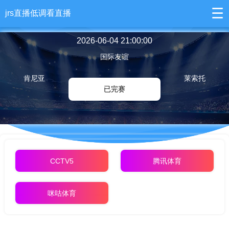
☰
jrs直播低调看直播
2026-06-04 21:00:00
国际友谊
肯尼亚
莱索托
已完赛
CCTV5
腾讯体育
咪咕体育