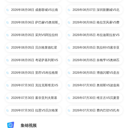
海牛_全场录像【高清回放】
英博_全场录像【高清回放】
2026年08月08日 成都蓉城VS云南
2026年08月07日 深圳新鹏城VS北
玉昆_全场录像【高清回放】
京国安_全场录像【高清回放】
2026年08月06日 萨巴赫VS奥胡斯_
2026年08月06日 格拉茨风暴VS费
全场录像【高清回放】
内巴切_全场录像【高清回放】
2026年08月05日 采列VS阿拉拉特
2026年08月05日 布拉迪斯拉发VS
亚美尼亚_全场录像【高清回放】
米亚尔比_全场录像【高清回放】
2026年08月05日 贝尔格莱德红星
2026年08月05日 凯拉特VS索非亚
VS贝夏普尔_全场录像【高清回
列夫斯基_全场录像【高清回放】
2026年08月05日 考诺萨基列斯VS
2026年08月05日 奈梅亨VS奥林匹
放】
萨格勒布迪纳摩_全场录像【高清回
亚科斯_全场录像【高清回放】
2026年08月05日 里昂VS布拉格斯
2026年08月05日 博德闪耀VS圣吉
放】
巴达_全场录像【高清回放】
罗斯_全场录像【高清回放】
2026年07月30日 克拉克斯维克VS
2026年07月30日 奥胡斯VS波兹南
考诺萨基列斯_全场录像【高清回
莱赫_全场录像【高清回放】
2026年07月30日 索非亚列夫斯基
2026年07月30日 维京古VS贝夏普
放】
VS克拉约瓦大学_全场录像【高清
尔_全场录像【高清回放】
2026年07月30日 拉恩VS贝尔格莱
2026年07月30日 费内巴切VS扎布
回放】
德红星_全场录像【高清回放】
热矿工_全场录像【高清回放】
集锦视频