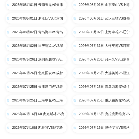
2026年08月01日 云南玉昆VS天津
2026年08月01日 山东泰山VS上海
津门虎_全场录像【高清回放】
海港_全场录像【高清回放】
2026年08月01日 浙江队VS北京国
2026年08月01日 武汉三镇VS成都
安_全场录像【高清回放】
蓉城_全场录像【高清回放】
2026年08月02日 青岛海牛VS青岛
2026年08月02日 上海申花VS辽宁
西海岸_全场录像【高清回放】
铁人_全场录像【高清回放】
2026年08月02日 重庆铜梁龙VS深
2026年07月31日 大连英博VS河南
圳新鹏城_全场录像【高清回放】
队_全场录像【高清回放】
2026年07月26日 深圳新鹏城VS云
2026年07月26日 河南队VS山东泰
南玉昆_全场录像【高清回放】
山_全场录像【高清回放】
2026年07月26日 北京国安VS成都
2026年07月26日 大连英博VS浙江
蓉城_全场录像【高清回放】
队_全场录像【高清回放】
2026年07月25日 天津津门虎VS青
2026年07月25日 青岛西海岸VS辽
岛海牛_全场录像【高清回放】
宁铁人_全场录像【高清回放】
2026年07月25日 上海申花VS上海
2026年07月25日 重庆铜梁龙VS武
海港_全场录像【高清回放】
汉三镇_全场录像【高清回放】
2026年07月16日 ML麦克斯林VS克
2026年07月16日 克拉克斯维克VS
拉约瓦大学_全场录像【高清回放】
阿特比森_全场录像【高清回放】
2026年07月16日 凯拉特VS尼克希
2026年07月16日 佩特罗古VS埃格
奇_全场录像【高清回放】
纳蒂亚_全场录像【高清回放】