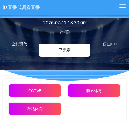
☰
jrs直播低调看直播
2026-07-11 18:30:00
韩k联
全北现代
蔚山HD
已完赛
CCTV5
腾讯体育
咪咕体育