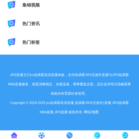
集锦视频
热门资讯
热门标签
JRS直播主打jrs低调看高清直播体验，支持低调看JRS无插件直播与JRS低调看
NBA直播服务，画面清晰稳定，加载迅速，赛事覆盖全面，适合追求简洁流畅观看
体验的体育爱好者使用。
Copyright © 2018-2025 jrs低调看高清直播,低调看JRS(无插件)直播,JRS低调看
网站地图
NBA直播,JRS直播 版权所有