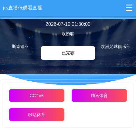
☰
jrs直播低调看直播
2026-07-10 01:30:00
欧协联
斯肯迪亚
欧洲足球俱乐部
已完赛
CCTV5
腾讯体育
咪咕体育