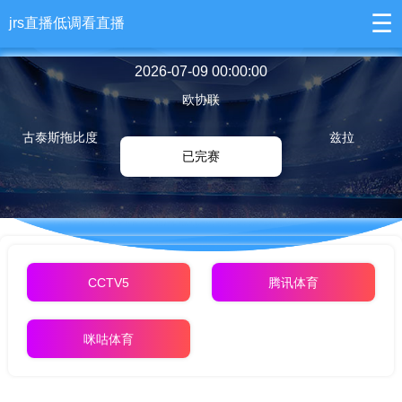
☰
jrs直播低调看直播
2026-07-09 00:00:00
欧协联
古泰斯拖比度
兹拉
已完赛
CCTV5
腾讯体育
咪咕体育