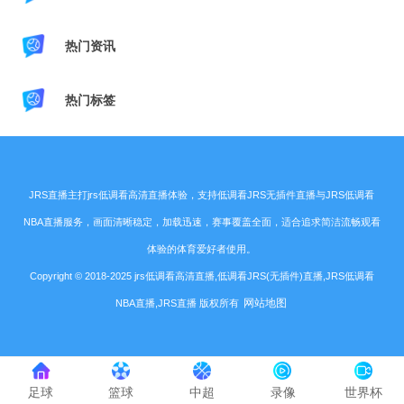
热门资讯
热门标签
JRS直播主打jrs低调看高清直播体验，支持低调看JRS无插件直播与JRS低调看
NBA直播服务，画面清晰稳定，加载迅速，赛事覆盖全面，适合追求简洁流畅观看
体验的体育爱好者使用。
Copyright © 2018-2025 jrs低调看高清直播,低调看JRS(无插件)直播,JRS低调看
网站地图
NBA直播,JRS直播 版权所有
足球
篮球
中超
录像
世界杯