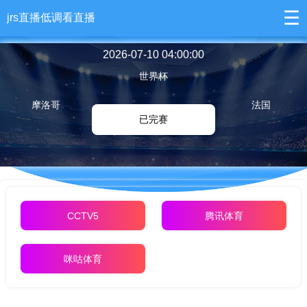
☰
jrs直播低调看直播
2026-07-10 04:00:00
世界杯
摩洛哥
法国
已完赛
CCTV5
腾讯体育
咪咕体育