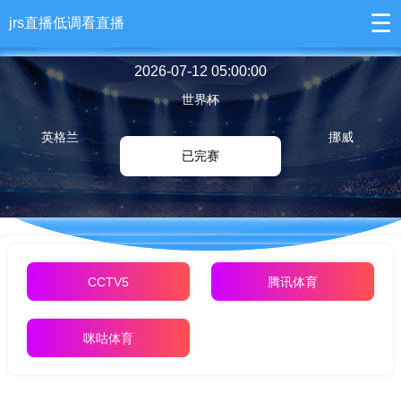
☰
jrs直播低调看直播
2026-07-12 05:00:00
世界杯
英格兰
挪威
已完赛
CCTV5
腾讯体育
咪咕体育