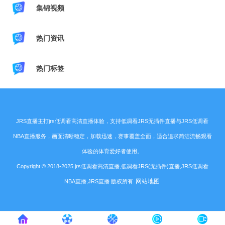
集锦视频
热门资讯
热门标签
JRS直播主打jrs低调看高清直播体验，支持低调看JRS无插件直播与JRS低调看
NBA直播服务，画面清晰稳定，加载迅速，赛事覆盖全面，适合追求简洁流畅观看
体验的体育爱好者使用。
Copyright © 2018-2025 jrs低调看高清直播,低调看JRS(无插件)直播,JRS低调看
网站地图
NBA直播,JRS直播 版权所有