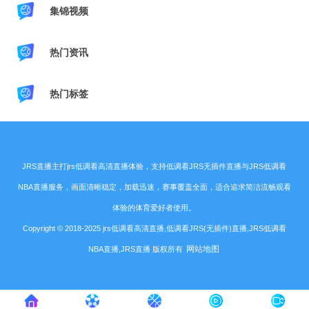
集锦视频
热门资讯
热门标签
JRS直播主打jrs低调看高清直播体验，支持低调看JRS无插件直播与JRS低调看
NBA直播服务，画面清晰稳定，加载迅速，赛事覆盖全面，适合追求简洁流畅观看
体验的体育爱好者使用。
Copyright © 2018-2025 jrs低调看高清直播,低调看JRS(无插件)直播,JRS低调看
网站地图
NBA直播,JRS直播 版权所有