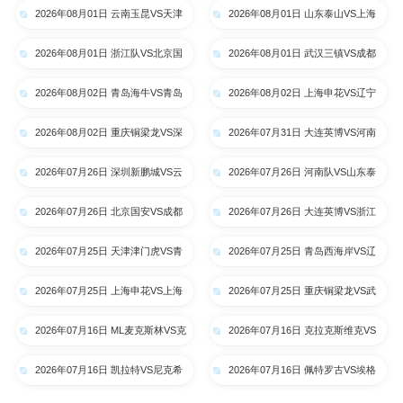
2026年08月01日 云南玉昆VS天津
2026年08月01日 山东泰山VS上海
津门虎_全场录像【高清回放】
海港_全场录像【高清回放】
2026年08月01日 浙江队VS北京国
2026年08月01日 武汉三镇VS成都
安_全场录像【高清回放】
蓉城_全场录像【高清回放】
2026年08月02日 青岛海牛VS青岛
2026年08月02日 上海申花VS辽宁
西海岸_全场录像【高清回放】
铁人_全场录像【高清回放】
2026年08月02日 重庆铜梁龙VS深
2026年07月31日 大连英博VS河南
圳新鹏城_全场录像【高清回放】
队_全场录像【高清回放】
2026年07月26日 深圳新鹏城VS云
2026年07月26日 河南队VS山东泰
南玉昆_全场录像【高清回放】
山_全场录像【高清回放】
2026年07月26日 北京国安VS成都
2026年07月26日 大连英博VS浙江
蓉城_全场录像【高清回放】
队_全场录像【高清回放】
2026年07月25日 天津津门虎VS青
2026年07月25日 青岛西海岸VS辽
岛海牛_全场录像【高清回放】
宁铁人_全场录像【高清回放】
2026年07月25日 上海申花VS上海
2026年07月25日 重庆铜梁龙VS武
海港_全场录像【高清回放】
汉三镇_全场录像【高清回放】
2026年07月16日 ML麦克斯林VS克
2026年07月16日 克拉克斯维克VS
拉约瓦大学_全场录像【高清回放】
阿特比森_全场录像【高清回放】
2026年07月16日 凯拉特VS尼克希
2026年07月16日 佩特罗古VS埃格
奇_全场录像【高清回放】
纳蒂亚_全场录像【高清回放】