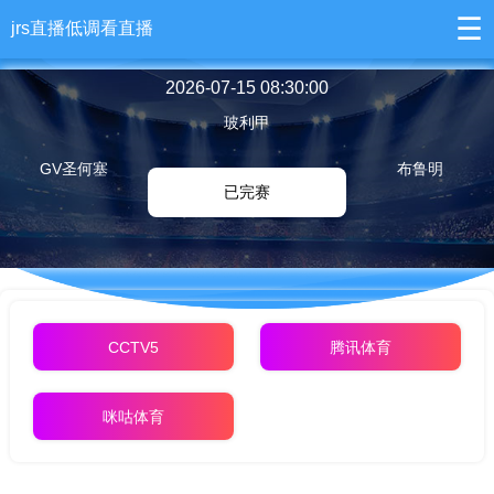
☰
jrs直播低调看直播
2026-07-15 08:30:00
玻利甲
GV圣何塞
布鲁明
已完赛
CCTV5
腾讯体育
咪咕体育