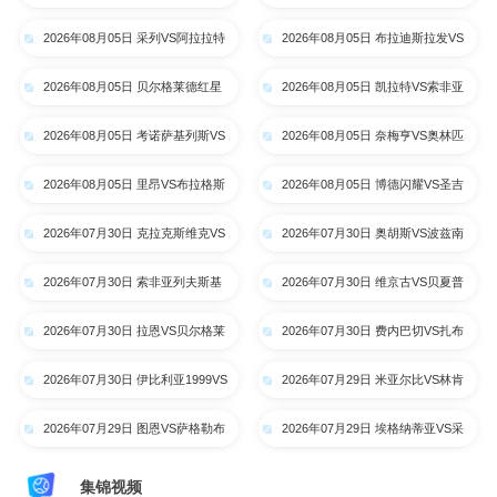
全场录像【高清回放】
内巴切_全场录像【高清回放】
2026年08月05日 采列VS阿拉拉特
2026年08月05日 布拉迪斯拉发VS
亚美尼亚_全场录像【高清回放】
米亚尔比_全场录像【高清回放】
2026年08月05日 贝尔格莱德红星
2026年08月05日 凯拉特VS索非亚
VS贝夏普尔_全场录像【高清回
列夫斯基_全场录像【高清回放】
2026年08月05日 考诺萨基列斯VS
2026年08月05日 奈梅亨VS奥林匹
放】
萨格勒布迪纳摩_全场录像【高清回
亚科斯_全场录像【高清回放】
2026年08月05日 里昂VS布拉格斯
2026年08月05日 博德闪耀VS圣吉
放】
巴达_全场录像【高清回放】
罗斯_全场录像【高清回放】
2026年07月30日 克拉克斯维克VS
2026年07月30日 奥胡斯VS波兹南
考诺萨基列斯_全场录像【高清回
莱赫_全场录像【高清回放】
2026年07月30日 索非亚列夫斯基
2026年07月30日 维京古VS贝夏普
放】
VS克拉约瓦大学_全场录像【高清
尔_全场录像【高清回放】
2026年07月30日 拉恩VS贝尔格莱
2026年07月30日 费内巴切VS扎布
回放】
德红星_全场录像【高清回放】
热矿工_全场录像【高清回放】
2026年07月30日 伊比利亚1999VS
2026年07月29日 米亚尔比VS林肯
布拉迪斯拉发_全场录像【高清回
红魔_全场录像【高清回放】
2026年07月29日 图恩VS萨格勒布
2026年07月29日 埃格纳蒂亚VS采
放】
迪纳摩_全场录像【高清回放】
列_全场录像【高清回放】
集锦视频