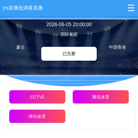
☰
jrs直播低调看直播
2026-06-05 20:00:00
国际友谊
蒙古
中国香港
已完赛
CCTV5
腾讯体育
咪咕体育