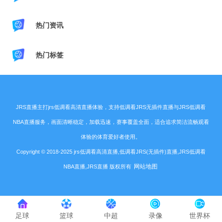
热门资讯
热门标签
JRS直播主打jrs低调看高清直播体验，支持低调看JRS无插件直播与JRS低调看
NBA直播服务，画面清晰稳定，加载迅速，赛事覆盖全面，适合追求简洁流畅观看
体验的体育爱好者使用。
Copyright © 2018-2025 jrs低调看高清直播,低调看JRS(无插件)直播,JRS低调看
网站地图
NBA直播,JRS直播 版权所有
足球
篮球
中超
录像
世界杯