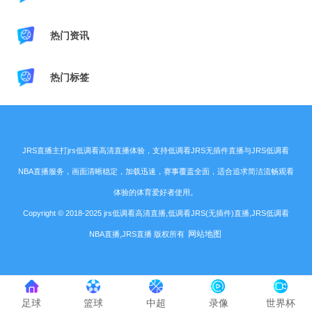
热门资讯
热门标签
JRS直播主打jrs低调看高清直播体验，支持低调看JRS无插件直播与JRS低调看
NBA直播服务，画面清晰稳定，加载迅速，赛事覆盖全面，适合追求简洁流畅观看
体验的体育爱好者使用。
Copyright © 2018-2025 jrs低调看高清直播,低调看JRS(无插件)直播,JRS低调看
网站地图
NBA直播,JRS直播 版权所有
足球
篮球
中超
录像
世界杯