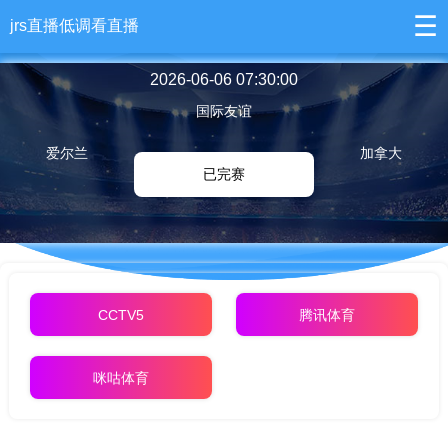
☰
jrs直播低调看直播
2026-06-06 07:30:00
国际友谊
爱尔兰
加拿大
已完赛
CCTV5
腾讯体育
咪咕体育