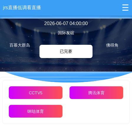
☰
jrs直播低调看直播
2026-06-07 04:00:00
国际友谊
百慕大群岛
佛得角
已完赛
CCTV5
腾讯体育
咪咕体育