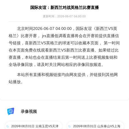
国际友谊：新西兰对战英格兰比赛直播
更新时间：2026-06-07 04:00:00
北京时间2026-06-07 04:00:00，国际友谊《新西兰VS英
格兰》比赛开赛， jrs直播低调看直播将会在开赛前提供直播信
号链接，喜新西兰VS英格兰的球迷可以收藏本页面， 第一时间
在本页面免费在线观看新西兰VS新西兰比赛直播。如果错过比
赛直播，本站也会在直播结束后第一时间送上比赛视频集锦和
全场录像回放，请及时关注网站相应的录像回放频道。
本站所有直播和视频链接均由网友提供，并链接到其他网
站播放。
录像视频
2026年08月01日 云南玉昆VS天津
2026年08月01日 山东泰山VS上海