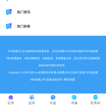
热门资讯
热门标签
JRS直播主打jrs低调看高清直播体验，支持低调看JRS无插件直播与JRS低调看
NBA直播服务，画面清晰稳定，加载迅速，赛事覆盖全面，适合追求简洁流畅观看
体验的体育爱好者使用。
Copyright © 2018-2025 jrs低调看高清直播,低调看JRS(无插件)直播,JRS低调看
网站地图
NBA直播,JRS直播 版权所有
足球
篮球
中超
录像
世界杯