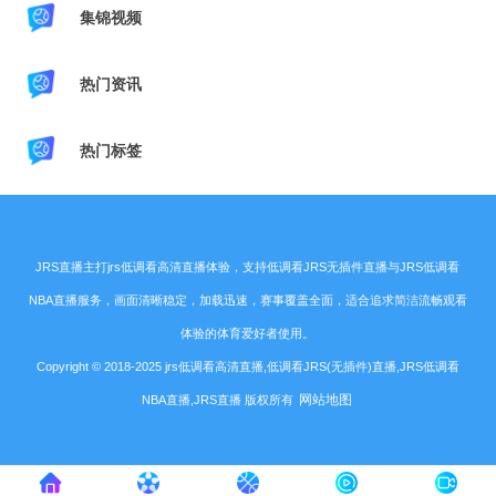
集锦视频
热门资讯
热门标签
JRS直播主打jrs低调看高清直播体验，支持低调看JRS无插件直播与JRS低调看
NBA直播服务，画面清晰稳定，加载迅速，赛事覆盖全面，适合追求简洁流畅观看
体验的体育爱好者使用。
Copyright © 2018-2025 jrs低调看高清直播,低调看JRS(无插件)直播,JRS低调看
网站地图
NBA直播,JRS直播 版权所有