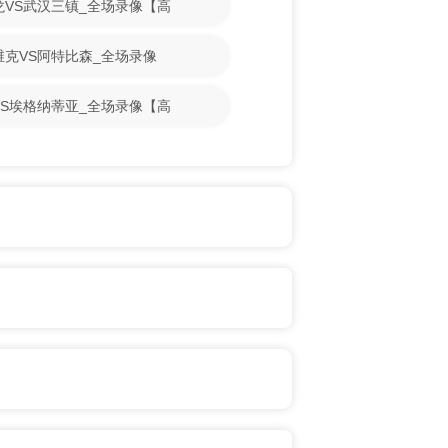
梁龙VS武汉三镇_全场录像【高
斯维克VS阿特比森_全场录像
古VS埃格纳蒂亚_全场录像【高