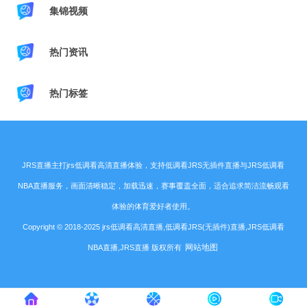
集锦视频
热门资讯
热门标签
JRS直播主打jrs低调看高清直播体验，支持低调看JRS无插件直播与JRS低调看
NBA直播服务，画面清晰稳定，加载迅速，赛事覆盖全面，适合追求简洁流畅观看
体验的体育爱好者使用。
Copyright © 2018-2025 jrs低调看高清直播,低调看JRS(无插件)直播,JRS低调看
网站地图
NBA直播,JRS直播 版权所有