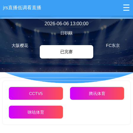
☰
jrs直播低调看直播
2026-06-06 13:00:00
日职联
大阪樱花
FC东京
已完赛
CCTV5
腾讯体育
咪咕体育