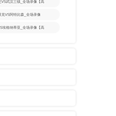
梁龙VS武汉三镇_全场录像【高
斯维克VS阿特比森_全场录像
古VS埃格纳蒂亚_全场录像【高